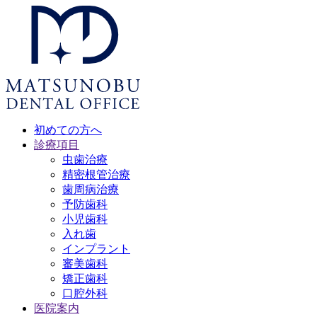
初めての方へ
診療項目
虫歯治療
精密根管治療
歯周病治療
予防歯科
小児歯科
入れ歯
インプラント
審美歯科
矯正歯科
口腔外科
医院案内