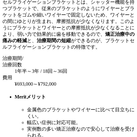
セルフライゲーションブラケットとは、シャッター機能を持
つブラケットで、従来のブラケットのようにワイヤーとブラ
ケットをゴムや細いワイヤーで固定しないため、ワイヤーと
の間にゆとりが生まれ、摩擦抵抗が少なくなります。このよ
うにブラケットとワイヤーとの摩擦抵抗が少なくなることに
より、弱い力で効果的に歯を移動できるので、
矯正治療中の
痛みの軽減
と、
治療期間の短縮
ができるのが、ブラケットセ
ルフライゲーションブラケットの特徴です。
治療期間/
治療回数
1年半～3年 / 18回～36回
費用
¥693,000～¥792,000
Merit
メリット
金属色のブラケットやワイヤーに比べて目立ちに
くい。
幅広い症例に対応可能。
実例数の多い矯正治療なので安心して治療を受け
られる。