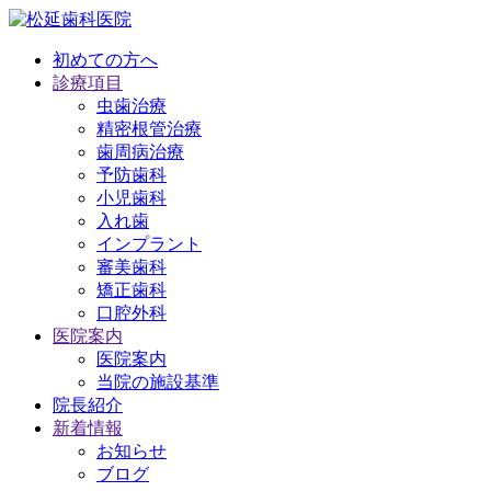
初めての方へ
診療項目
虫歯治療
精密根管治療
歯周病治療
予防歯科
小児歯科
入れ歯
インプラント
審美歯科
矯正歯科
口腔外科
医院案内
医院案内
当院の施設基準
院長紹介
新着情報
お知らせ
ブログ