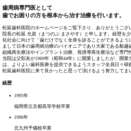
歯周病専門医として
歯でお困りの方を根本から
治す治療を行います。
松延歯科医院のホームページをご覧下さり、ありがとうござ
院長の松延 允資（まつのぶ まさやす）と申します。経歴を
化社会に向けて「歯だけでなく全身を診ることができるよう
まして日本の歯周病治療のパイオニアであり大家である船越
組織再生療法やインプラント治療、骨誘導再生療法など専門性
当院は父彰友が1969年（昭和44年）に開業しましたが、
は、よりよい歯科医療を提供できるようスタッフ全員日々研
松延歯科医院に来て良かったと思って頂けるよう努力してま
経歴
1995年
福岡県立京都高等学校卒業
1996年
北九州予備校卒業