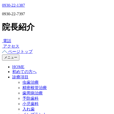
0930-22-1387
0930-22-7397
院長紹介
電話
アクセス
ページトップ
メニュー
HOME
初めての方へ
診療項目
虫歯治療
精密根管治療
歯周病治療
予防歯科
小児歯科
入れ歯