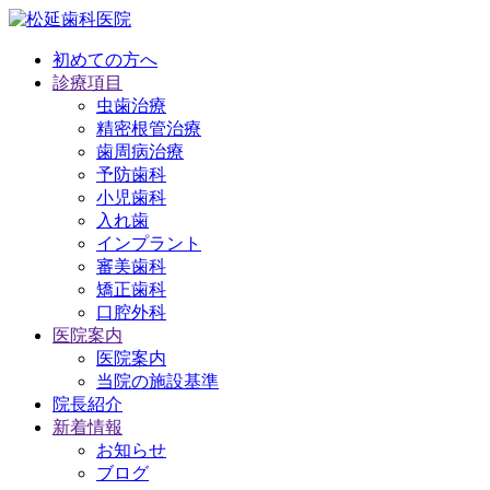
初めての方へ
診療項目
虫歯治療
精密根管治療
歯周病治療
予防歯科
小児歯科
入れ歯
インプラント
審美歯科
矯正歯科
口腔外科
医院案内
医院案内
当院の施設基準
院長紹介
新着情報
お知らせ
ブログ