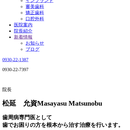
インプラント
審美歯科
矯正歯科
口腔外科
医院案内
院長紹介
新着情報
お知らせ
ブログ
0930-22-1387
0930-22-7397
院長
松延 允資
Masayasu Matsunobu
歯周病専門医として
歯でお困りの方を根本から治す治療を行います。