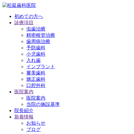
初めての方へ
診療項目
虫歯治療
精密根管治療
歯周病治療
予防歯科
小児歯科
入れ歯
インプラント
審美歯科
矯正歯科
口腔外科
医院案内
医院案内
当院の施設基準
院長紹介
新着情報
お知らせ
ブログ